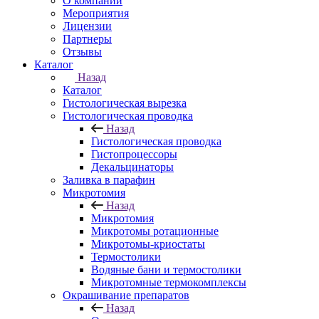
О компании
Мероприятия
Лицензии
Партнеры
Отзывы
Каталог
Назад
Каталог
Гистологическая вырезка
Гистологическая проводка
Назад
Гистологическая проводка
Гистопроцессоры
Декальцинаторы
Заливка в парафин
Микротомия
Назад
Микротомия
Микротомы ротационные
Микротомы-криостаты
Термостолики
Водяные бани и термостолики
Микротомные термокомплексы
Окрашивание препаратов
Назад