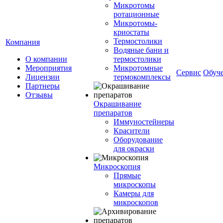
Микротомы
ротационные
Микротомы-
криостаты
Термостолики
Компания
Водяные бани и
О компании
термостолики
Мероприятия
Микротомные
Сервис
Обуч
Лицензии
термокомплексы
Партнеры
Отзывы
Окрашивание
препаратов
Иммуностейнеры
Красители
Оборудование
для окраски
Микроскопия
Прямые
микроскопы
Камеры для
микроскопов