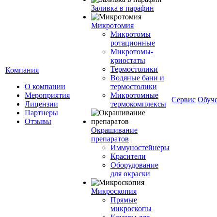
Заливка в парафин
Микротомия
Микротомы
ротационные
Микротомы-
криостаты
Термостолики
Компания
Водяные бани и
О компании
термостолики
Мероприятия
Микротомные
Сервис
Обуч
Лицензии
термокомплексы
Партнеры
Отзывы
Окрашивание
препаратов
Иммуностейнеры
Красители
Оборудование
для окраски
Микроскопия
Прямые
микроскопы