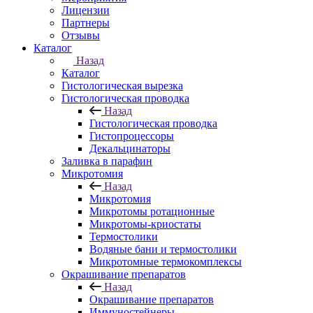
Лицензии
Партнеры
Отзывы
Каталог
Назад
Каталог
Гистологическая вырезка
Гистологическая проводка
Назад
Гистологическая проводка
Гистопроцессоры
Декальцинаторы
Заливка в парафин
Микротомия
Назад
Микротомия
Микротомы ротационные
Микротомы-криостаты
Термостолики
Водяные бани и термостолики
Микротомные термокомплексы
Окрашивание препаратов
Назад
Окрашивание препаратов
Иммуностейнеры