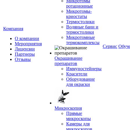
Микротомы
ротационные
Микротомы-
криостаты
Термостолики
Водяные бани и
Компания
термостолики
Микротомные
О компании
термокомплексы
Мероприятия
Сервис
Обуч
Лицензии
Партнеры
Окрашивание
Отзывы
препаратов
Иммуностейнеры
Красители
Оборудование
для окраски
Микроскопия
Прямые
микроскопы
Камеры для
микроскопов