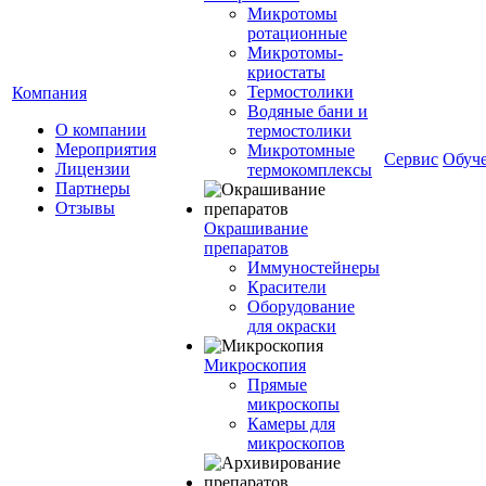
Микротомы
ротационные
Микротомы-
криостаты
Термостолики
Компания
Водяные бани и
О компании
термостолики
Мероприятия
Микротомные
Сервис
Обуч
Лицензии
термокомплексы
Партнеры
Отзывы
Окрашивание
препаратов
Иммуностейнеры
Красители
Оборудование
для окраски
Микроскопия
Прямые
микроскопы
Камеры для
микроскопов