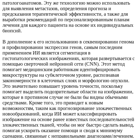
патологоанатомов. Эту же технологию можно использовать
для выявления метастазов, определения прогноза и
предсказания терапевтической эффективности, а также для
выработки рекомендаций по персонализированным планам
лечения для каждого пациента на основе их индивидуальных
биопсий.
В дополнение к его использованию в секвенировании генома
и профилировании экспрессии генов, самым последним
применением ИИ является сегментация в
гистопатологических изображениях, которая развертывается с
помощью сверточной нейронной сети (CNN). Этот метод
помогает медицинским работникам идентифицировать
микроструктуры на субклеточном уровне, распознавая
закономерности в клеточных слоях и морфологию опухоли.
Это значительно повышает уровень точности, поскольку
помогает выделить подозрительные области на изображении,
которые в противном случае не были бы видны обычными
средствами. Кроме того, это приводит к новым
возможностям, таким как прогнозирование злокачественных
новообразований, когда ИИ может классифицировать
изображение на основе ранее известных последовательностей
злокачественных тканей, чтобы он мог быстро сделать вывод,
помогая ускорить оказание помощи и сводя к минимуму
сценарии, связанные с неправильными диагнозами/лечением.