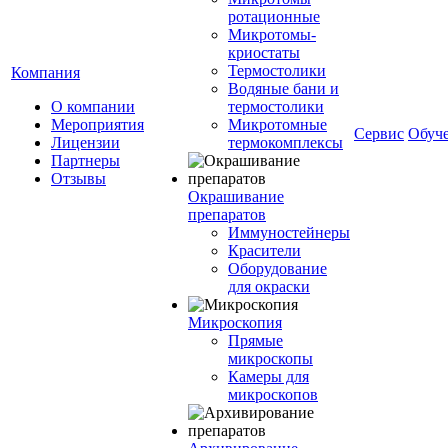
ротационные
Микротомы-
криостаты
Термостолики
Компания
Водяные бани и
О компании
термостолики
Мероприятия
Микротомные
Сервис
Обуч
Лицензии
термокомплексы
Партнеры
Отзывы
Окрашивание
препаратов
Иммуностейнеры
Красители
Оборудование
для окраски
Микроскопия
Прямые
микроскопы
Камеры для
микроскопов