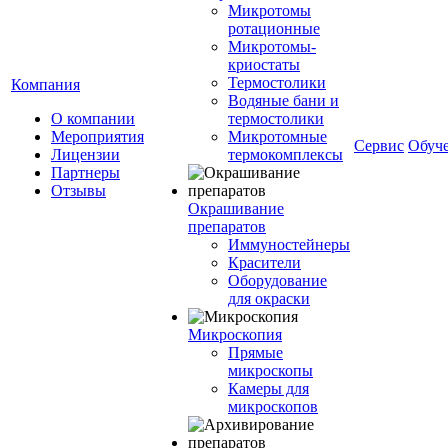
Микротомы
ротационные
Микротомы-
криостаты
Термостолики
Компания
Водяные бани и
О компании
термостолики
Мероприятия
Микротомные
Сервис
Обуч
Лицензии
термокомплексы
Партнеры
Отзывы
Окрашивание
препаратов
Иммуностейнеры
Красители
Оборудование
для окраски
Микроскопия
Прямые
микроскопы
Камеры для
микроскопов