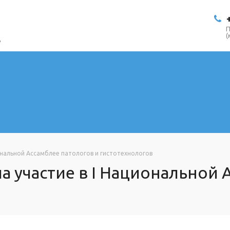
П
(
в
ональной Ассамблее патологов и гистотехнологов
 участие в I Национальной 