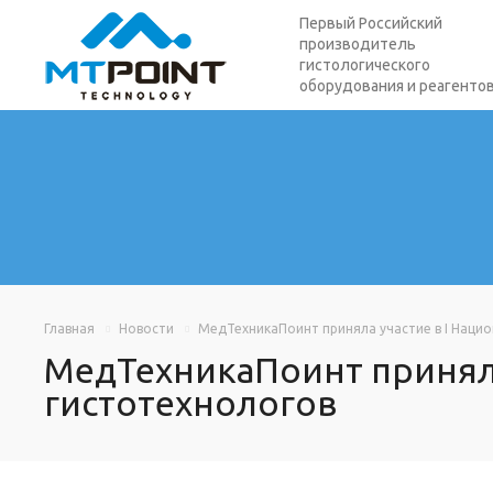
Первый Российский
производитель
гистологического
оборудования и реагенто
Главная
Новости
МедТехникаПоинт приняла участие в I Наци
МедТехникаПоинт приняла
гистотехнологов