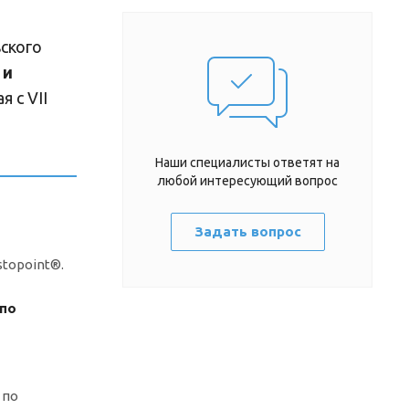
вского
 и
я с VII
Наши специалисты ответят на
любой интересующий вопрос
Задать вопрос
topoint®.
 по
 по