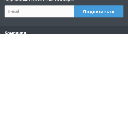
Компания
О компании
Мероприятия
Лицензии
Партнеры
Отзывы
Каталог
Гистологическая вырезка
Гистологическая проводка
Заливка в парафин
Микротомия