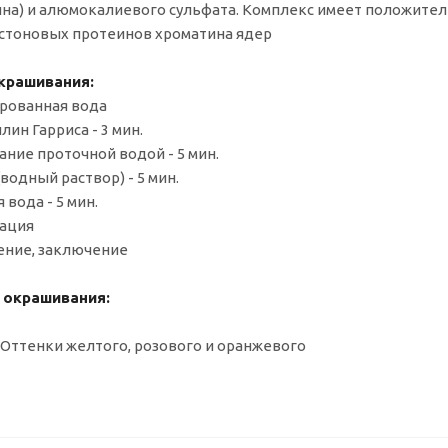
на) и алюмокалиевого сульфата. Комплекс имеет положительн
стоновых протеинов хроматина ядер
крашивания:
ированная вода
илин Гарриса - 3 мин.
ание проточной водой - 5 мин.
 (водный раствор) - 5 мин.
я вода - 5 мин.
тация
ление, заключение
 окрашивания:
Оттенки желтого, розового и оранжевого