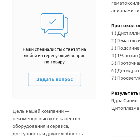
гематоксили
анионами ги
Протокол о
1.) Дистилл
2.) Гематокс
3.) Подсинив
Наши специалисты ответят на
4.) 1% эозин
любой интересующий вопрос
по товару
5.) Проточна
6.) Дегидра
7.) Просвет
Задать вопрос
Результаты
Ядра Синие
Цитоплазма 
Цель нашей компании —
неизменно высокое качество
оборудования и сервиса,
доступность и дружелюбность.