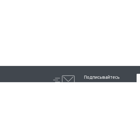
Подписывайтесь
на новости и акции:
Компания
Каталог
О компании
Гистологическая 
Мероприятия
Гистологическая 
Лицензии
Заливка в парафи