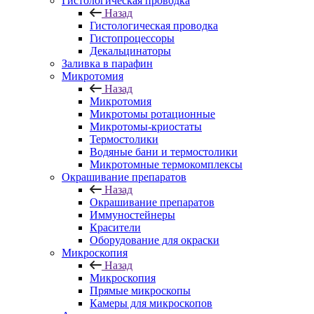
Гистологическая проводка
Назад
Гистологическая проводка
Гистопроцессоры
Декальцинаторы
Заливка в парафин
Микротомия
Назад
Микротомия
Микротомы ротационные
Микротомы-криостаты
Термостолики
Водяные бани и термостолики
Микротомные термокомплексы
Окрашивание препаратов
Назад
Окрашивание препаратов
Иммуностейнеры
Красители
Оборудование для окраски
Микроскопия
Назад
Микроскопия
Прямые микроскопы
Камеры для микроскопов